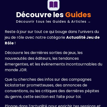
Découvre les
Guides
Découvrir tous les Guides & Articles →
Reste à jour sur tout ce qui bouge dans l’univers du
jeu de rôle avec notre catégorie
Actualité Jeu de
Rôle
!
Découvre les dernières sorties de jeux, les
nouveautés des éditeurs, les tendances
émergentes, et les événements incontournables du
monde JDR.
Que tu cherches des infos sur des campagnes
kickstarter prometteuses, des annonces de
conventions, ou les critiques des dernières pépites
du genre, cette section est faite pour toi.
Plonge dans l’actualité pour enrichir tes sessions et