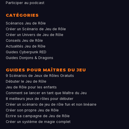
Participer au podcast
CATÉGORIES
Scénarios Jeu de Rôle
Créer un Scénario de Jeu de Rôle
Créer un Univers de Jeu de Rôle
Conseils Jeu de Rôle
Actualités Jeu de Rôle
Guides Cyberpunk RED
Guides Donjons & Dragons
GUIDES POUR MAÎTRES DU JEU
9 Scénarios de Jeux de Rôles Gratuits
Débuter le Jeu de Rôle
Jeu de Rôle pour les enfants
Comment se lancer en tant que Maître du Jeu
8 meilleurs jeux de rôles pour débuter
Créer un scénario de jeu de rôle fun et non linéaire
Créer son propre Jeu de Rôle
Écrire sa campagne de Jeu de Rôle
Créer un système de magie complet