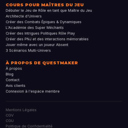
COURS POUR MAÎTRES DU JEU
Débuter le Jeu de Rôle en tant que Maître du Jeu
Architecte d'Univers
Créer des Combats Épiques & Dynamiques
L'Académie des Super Méchants
Créer des Intrigues Politiques Rôle Play
Créer des PNJ et des interactions mémorables
Jouer même avec un joueur Absent
3 Scénarios Multi-Univers
À PROPOS DE QUESTMAKER
À propos
Blog
Contact
Avis clients
Connexion à l'espace membre
Mentions Légales
CGV
CGU
Politique de Confidentialité