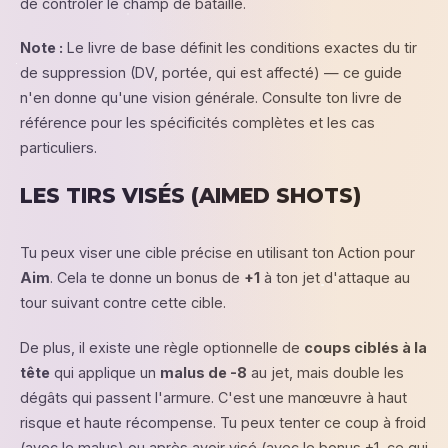
de contrôler le champ de bataille.
Note :
Le livre de base définit les conditions exactes du tir
de suppression (DV, portée, qui est affecté) — ce guide
n'en donne qu'une vision générale. Consulte ton livre de
référence pour les spécificités complètes et les cas
particuliers.
LES TIRS VISÉS (AIMED SHOTS)
Tu peux viser une cible précise en utilisant ton Action pour
Aim
. Cela te donne un bonus de
+1
à ton jet d'attaque au
tour suivant contre cette cible.
De plus, il existe une règle optionnelle de
coups ciblés à la
tête
qui applique un
malus de -8
au jet, mais double les
dégâts qui passent l'armure. C'est une manœuvre à haut
risque et haute récompense. Tu peux tenter ce coup à froid
(avec le malus) ou après avoir visé (avec le bonus +1, ce qui