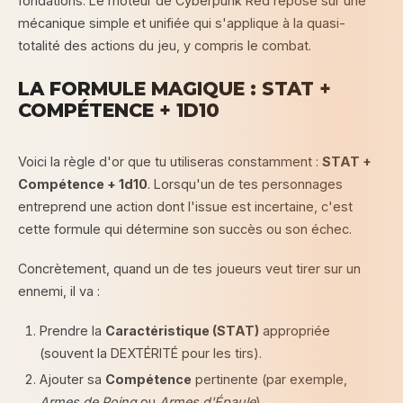
fondations. Le moteur de Cyberpunk Red repose sur une
mécanique simple et unifiée qui s'applique à la quasi-
totalité des actions du jeu, y compris le combat.
LA FORMULE MAGIQUE : STAT +
COMPÉTENCE + 1D10
Voici la règle d'or que tu utiliseras constamment :
STAT +
Compétence + 1d10
. Lorsqu'un de tes personnages
entreprend une action dont l'issue est incertaine, c'est
cette formule qui détermine son succès ou son échec.
Concrètement, quand un de tes joueurs veut tirer sur un
ennemi, il va :
Prendre la
Caractéristique (STAT)
appropriée
(souvent la DEXTÉRITÉ pour les tirs).
Ajouter sa
Compétence
pertinente (par exemple,
Armes de Poing
ou
Armes d'Épaule
).