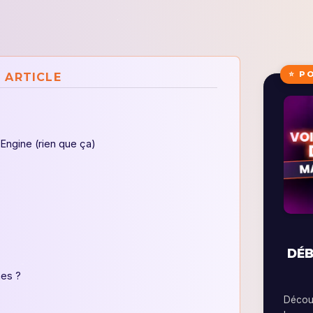
⭐ P
 ARTICLE
Engine (rien que ça)
DÉB
mes ?
Découv