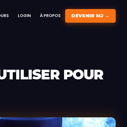
OURS
LOGIN
À PROPOS
DEVENIR MJ →
UTILISER POUR