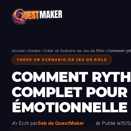
>
>
>
Accueil
Guides
Créer un Scénario de Jeu de Rôle
Comment ryth
CRÉER UN SCÉNARIO DE JEU DE RÔLE
COMMENT RYTHM
COMPLET POUR 
ÉMOTIONNELLE 
✍️ Écrit par
Seb de QuestMaker
📅 Publié le
15/5
-