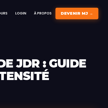
OURS
LOGIN
À PROPOS
DEVENIR MJ →
E JDR : GUIDE
TENSITÉ